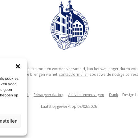
ns die voor deze site moeten worden verzameld, kan het wat langer duren voor a
 op de hoogte te brengen via het
contactformulier
zodat we de nodige correct
als cookies
even voor
 u geen
Kaart van de wijk
–
Privacyverklaring
–
Activiteitenverslagen
–
Dank
– Design 
d hebben op
Laatst bijgewerkt op 08/02/2026
nstellen