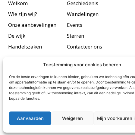
Welkom
Geschiedenis
Wie zijn wij?
Wandelingen
Onze aanbevelingen
Events
De wijk
Sterren
Handelszaken
Contacteer ons
Toestemming voor cookies beheren
Gezien het grote aantal handelszaken en de vele gegeve
opmerken, gelieve ons daarvan
Om de beste ervaringen te kunnen bieden, gebruiken we technologieën zo
om apparaatinformatie op te slaan en/of te openen. Door toestemming te g
deze technologieën kunnen we gegevens zoals surfgedrag verwerken. Als
©VZW Sint-Jacobswijk -
toestemming geeft of uw toestemming intrekt, kan dit een nadelige invloe
bepaalde functies.
Aanvaarden
Weigeren
Mijn voorkeuren i