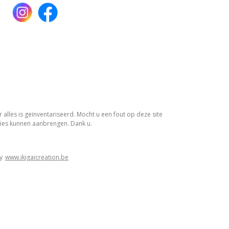
lles is geïnventariseerd. Mocht u een fout op deze site
ies kunnen aanbrengen. Dank u.
by
www.ikigaicreation.be