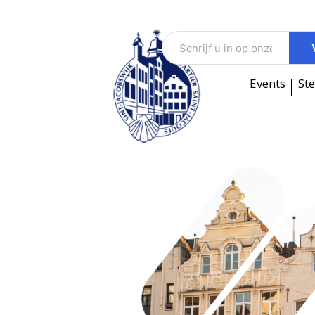
|
Events
St